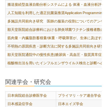
搬送接続型血液自動分析システムによる 体液・血液分析評価
人工知能を利用した適正抗菌薬推奨Application Programming Inte
多施設共同前向き研究 医師の服装の役割についてのアンケ
順天堂医院総合診療科における肺炎球菌ワクチン接種者数の
筋肉量・内臓脂肪蓄積量/体重・呼吸障害が、生体に及ぼす諸
不明熱の原因疾患・診断方法に関する多施設共同前向き研究（FUO
順天堂医院通院中の慢性疾患(糖尿病・高血圧・脂質異常症・
核酸検出法を用いたインフルエンザウイルス検出と診断への
関連学会・研究会
日本病院総合診療医学会
プライマリ・ケア連合学会
日本感染症学会
日本エイズ学会